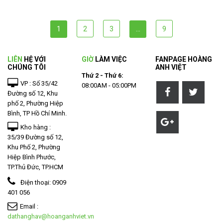
1
2
3
…
9
LIÊN
HỆ VỚI
GIỜ
LÀM VIỆC
FANPAGE HOÀNG
CHÚNG TÔI
ANH VIỆT
Thứ 2 - Thứ 6:
VP : Số 35/42
08:00AM - 05:00PM
Đường số 12, Khu
phố 2, Phường Hiệp
Bình, TP Hồ Chí Minh.
Kho hàng :
35/39 Đường số 12,
Khu Phố 2, Phường
Hiệp Bình Phước,
TP.Thủ Đức, TP.HCM
Điện thoại:
0909
401 056
Email :
dathanghav@hoanganhviet.vn