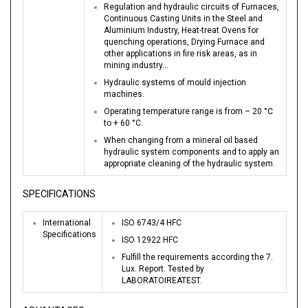
Regulation and hydraulic circuits of Furnaces,
Continuous Casting Units in the Steel and
Aluminium Industry, Heat-treat Ovens for
quenching operations, Drying Furnace and
other applications in fire risk areas, as in
mining industry…
Hydraulic systems of mould injection
machines.
Operating temperature range is from – 20 °C
to + 60 °C.
When changing from a mineral oil based
hydraulic system components and to apply an
appropriate cleaning of the hydraulic system.
SPECIFICATIONS
International
ISO 6743/4 HFC
Specifications
ISO 12922 HFC
Fulfill the requirements according the 7.
Lux. Report. Tested by
LABORATOIREATEST.