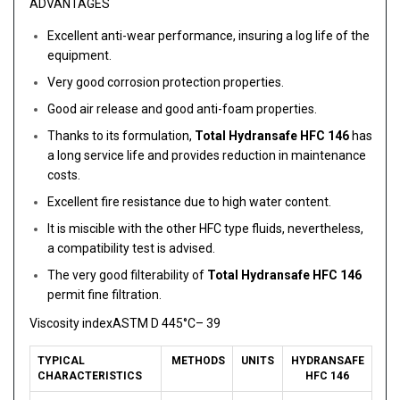
ADVANTAGES
Excellent anti-wear performance, insuring a log life of the
equipment.
Very good corrosion protection properties.
Good air release and good anti-foam properties.
Thanks to its formulation,
Total Hydransafe HFC 146
has
a long service life and provides reduction in maintenance
costs.
Excellent fire resistance due to high water content.
It is miscible with the other HFC type fluids, nevertheless,
a compatibility test is advised.
The very good filterability of
Total Hydransafe HFC 146
permit fine filtration.
Viscosity indexASTM D 445°C– 39
TYPICAL
METHODS
UNITS
HYDRANSAFE
CHARACTERISTICS
HFC 146