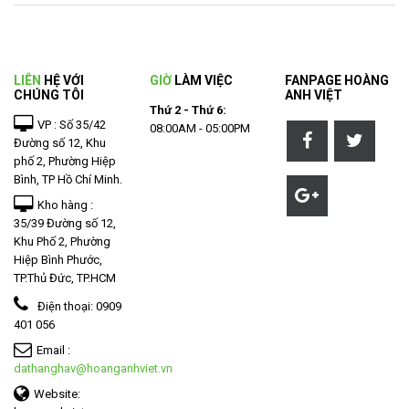
LIÊN
HỆ VỚI
GIỜ
LÀM VIỆC
FANPAGE HOÀNG
CHÚNG TÔI
ANH VIỆT
Thứ 2 - Thứ 6:
VP : Số 35/42
08:00AM - 05:00PM
Đường số 12, Khu
phố 2, Phường Hiệp
Bình, TP Hồ Chí Minh.
Kho hàng :
35/39 Đường số 12,
Khu Phố 2, Phường
Hiệp Bình Phước,
TP.Thủ Đức, TP.HCM
Điện thoại:
0909
401 056
Email :
dathanghav@hoanganhviet.vn
Website: