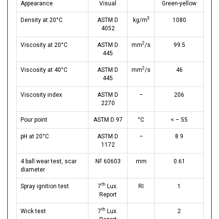
Appearance
Visual
Green-yellow
3
Density at 20°C
ASTM D
kg/m
1080
4052
2
Viscosity at 20°C
ASTM D
mm
/s
99.5
445
2
Viscosity at 40°C
ASTM D
mm
/s
46
445
Viscosity index
ASTM D
–
206
2270
Pour point
ASTM D 97
°C
< – 55
pH at 20°C
ASTM D
–
8.9
1172
4 ball wear test, scar
NF 60603
mm
0.61
diameter
th
Spray ignition test
7
Lux.
RI
1
Report
th
Wick test
7
Lux.
2