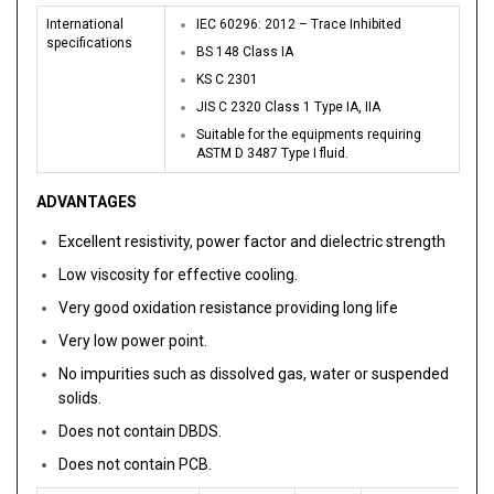
International
IEC 60296: 2012 – Trace Inhibited
specifications
BS 148 Class IA
KS C 2301
JIS C 2320 Class 1 Type IA, IIA
Suitable for the equipments requiring
ASTM D 3487 Type I fluid.
ADVANTAGES
Excellent resistivity, power factor and dielectric strength
Low viscosity for effective cooling.
Very good oxidation resistance providing long life
Very low power point.
No impurities such as dissolved gas, water or suspended
solids.
Does not contain DBDS.
Does not contain PCB.