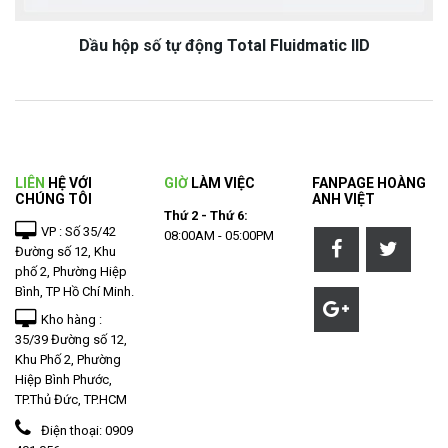
Dầu hộp số tự động Total Fluidmatic IID
LIÊN
HỆ VỚI
GIỜ
LÀM VIỆC
FANPAGE HOÀNG
CHÚNG TÔI
ANH VIỆT
Thứ 2 - Thứ 6:
VP : Số 35/42
08:00AM - 05:00PM
Đường số 12, Khu
phố 2, Phường Hiệp
Bình, TP Hồ Chí Minh.
Kho hàng :
35/39 Đường số 12,
Khu Phố 2, Phường
Hiệp Bình Phước,
TP.Thủ Đức, TP.HCM
Điện thoại:
0909