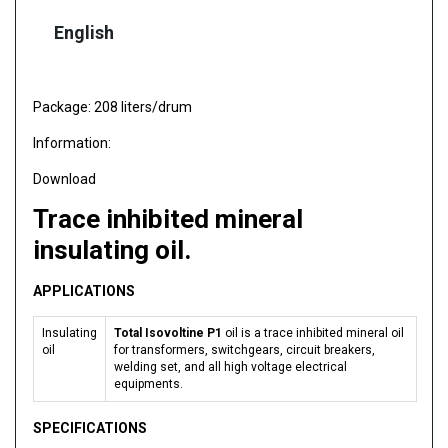
English
Package: 208 liters/drum
Information:
Download
Trace inhibited mineral
insulating oil.
APPLICATIONS
Insulating
Total Isovoltine P1
oil is a trace inhibited mineral oil
oil
for transformers, switchgears, circuit breakers,
welding set, and all high voltage electrical
equipments.
SPECIFICATIONS