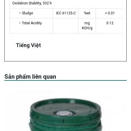
Oxidation Stability, 332 h
– Sludge
IEC 61125-C
%wt
< 0.01
– Total Acidity
mg
0.12
KOH/g
Tiếng Việt
Sản phẩm liên quan