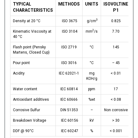
TYPICAL
METHODS
UNITS
ISOVOLTINE
CHARACTERISTICS
P1
3
Density at 20 °C
ISO 3675
g/cm
0.825
2
Kinematic Viscosity at
ISO 3104
mm
/s
7.70
40 °C
Flash point (Pensky
ISO 2719
°C
145
Martens, Closed Cup)
Pour point
ISO 3016
°C
– 45
Acidity
IEC 62021-1
mg
< 0.01
KOH/g
Water content
IEC 60814
ppm
17
Antioxidant additives
IEC 60666
%wt
< 0.08
Corrosive Sulfur
DIN 51353
–
Non corrosive
Breakdown Voltage
IEC 60156
kV
> 30
DDF @ 90°C
IEC 60247
%
< 0.001