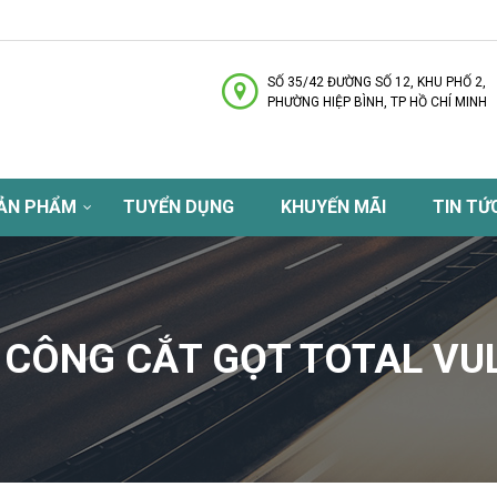
SỐ 35/42 ĐƯỜNG SỐ 12, KHU PHỐ 2,
PHƯỜNG HIỆP BÌNH, TP HỒ CHÍ MINH
ẢN PHẨM
TUYỂN DỤNG
KHUYẾN MÃI
TIN TỨ
 CÔNG CẮT GỌT TOTAL VU