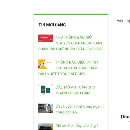
Hiển th
TIN MỚI ĐĂNG
THƯ THÔNG BÁO GIỮ
NGUYÊN GIÁ BÁN CÁC SẢN
PHẨM DẦU MỠ NHỜN TOTALENERGIES
THÔNG BÁO ĐIỀU CHỈNH
GIÁ BÁN CÁC SẢN PHẨM
DẦU NHỚT TOTALENERGIES
DẦU MỠ AN TOÀN CHO
NGÀNH THỰC PHẨM
Dầu truyền nhiệt trong ngành
công nghiệp.
Dầu
Mỡ bôi trơn dây cáp là gì?