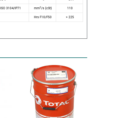
2
ISO 3104/IP71
mm
/s (cSt)
110
Hrs F10/F50
> 225