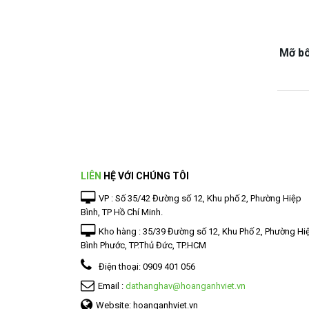
Mỡ bô
LIÊN
HỆ VỚI CHÚNG TÔI
VP : Số 35/42 Đường số 12, Khu phố 2, Phường Hiệp
Bình, TP Hồ Chí Minh.
Kho hàng : 35/39 Đường số 12, Khu Phố 2, Phường Hi
Bình Phước, TP.Thủ Đức, TP.HCM
Điện thoại:
0909 401 056
Email :
dathanghav@hoanganhviet.vn
Website: hoanganhviet.vn