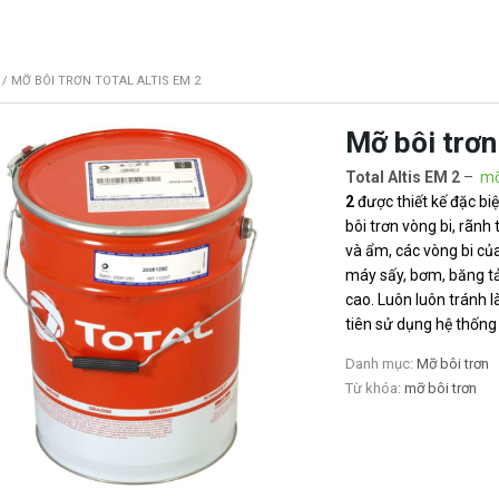
/ MỠ BÔI TRƠN TOTAL ALTIS EM 2
Mỡ bôi trơn
Total Altis EM 2
–
mỡ
2
được thiết kế đặc biệ
bôi trơn vòng bi, rãnh
và ẩm, các vòng bi của
máy sấy, bơm, băng tải
cao.
Luôn luôn tránh l
tiên sử dụng hệ thốn
Danh mục:
Mỡ bôi trơn
Từ khóa:
mỡ bôi trơn