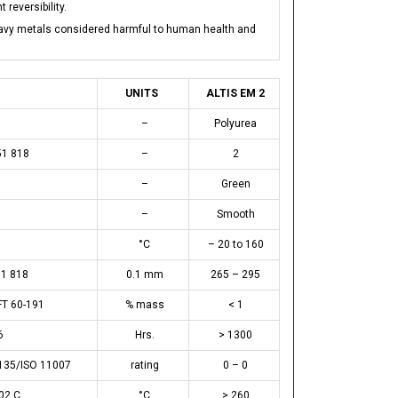
 reversibility.
heavy metals considered harmful to human health and
UNITS
ALTIS EM 2
–
Polyurea
51 818
–
2
–
Green
–
Smooth
°C
– 20 to 160
1 818
0.1 mm
265 – 295
FT 60-191
% mass
< 1
6
Hrs.
> 1300
135/ISO 11007
rating
0 – 0
02 C
°C
> 260