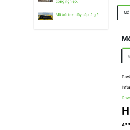
công nghiệp.
MÔ
Mỡ bôi trơn dây cáp là gì?
Mô
Pack
Info
Dow
H
APP