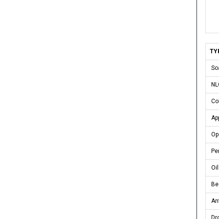
TY
Soa
NLG
Co
Ap
Ope
Pen
Oil
Bea
Ant
Dro