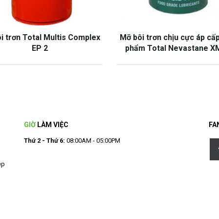
i trơn Total Multis Complex
Mỡ bôi trơn chịu cực áp cấ
EP 2
phẩm Total Nevastane X
GIỜ
LÀM VIỆC
FA
Thứ 2 - Thứ 6:
08:00AM - 05:00PM
ệp