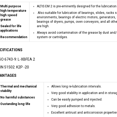
Multi purpose
ALTIS EM 2 is pre-eminently designed for the lubrication
high temperature
Also suitable for lubrication of bearings, slides, racks
high speed
environments, bearings of electric motors, generators, 
grease
bearings of dryers, pumps, oven conveyors, and all oth
Sealed for life
are high.
applications
Always avoid contamination of the grease by dust and/
Recommendation
system or cartridges.
CIFICATIONS
SO 6743-9: L-XBFEA 2
IN 51502: K2P -20
ANTAGES
Thermal and mechanical
Allows long re-lubrication intervals.
stability
Very good stability in application and in stora
No harmful substances
Can be easily pumped and injected.
Oustanding long-life
Very good adhesion to metals.
Excellent antirust and anticorrosion propertie