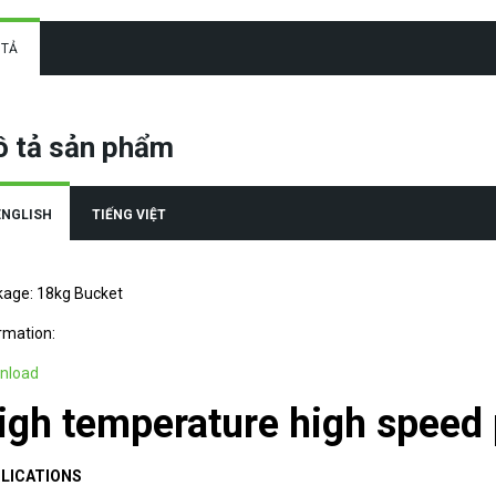
 TẢ
 tả sản phẩm
ENGLISH
TIẾNG VIỆT
age: 18kg Bucket
rmation:
nload
igh temperature high speed 
LICATIONS