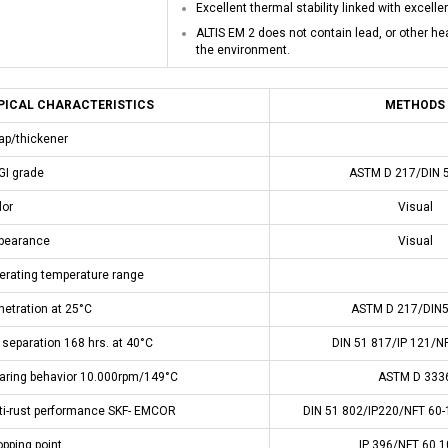
Excellent thermal stability linked with excellent
ALTIS EM 2 does not contain lead, or other 
the environment.
PICAL CHARACTERISTICS
METHODS
p/thickener
I grade
ASTM D 217/DIN 
lor
Visual
pearance
Visual
rating temperature range
etration at 25°C
ASTM D 217/DIN5
 separation 168 hrs. at 40°C
DIN 51 817/IP 121/N
ring behavior 10.000rpm/149°C
ASTM D 333
i-rust performance SKF- EMCOR
DIN 51 802/IP220/NFT 60-
pping point
IP 396/NFT 60 1