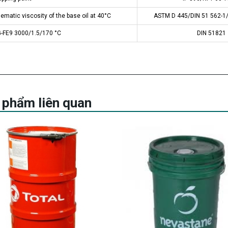
ematic viscosity of the base oil at 40°C
ASTM D 445/DIN 51 562-1/
-FE9 3000/1.5/170 °C
DIN 51821
 phẩm liên quan