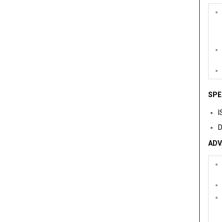
SPE
I
D
ADV