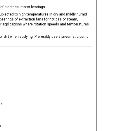
 of electrical motor bearings.
 subjected to high temperatures in dry and mildly humid
bearings of extraction fans for hot gas or steam,
er applications where rotation speeds and temperatures
or dirt when applying. Preferably use a pneumatic pump
ge.
s.