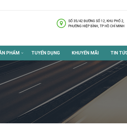
SỐ 35/42 ĐƯỜNG SỐ 12, KHU PHỐ 2,
PHƯỜNG HIỆP BÌNH, TP HỒ CHÍ MINH
ẢN PHẨM
TUYỂN DỤNG
KHUYẾN MÃI
TIN TỨ