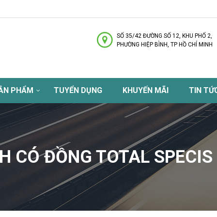
SỐ 35/42 ĐƯỜNG SỐ 12, KHU PHỐ 2,
PHƯỜNG HIỆP BÌNH, TP HỒ CHÍ MINH
ẢN PHẨM
TUYỂN DỤNG
KHUYẾN MÃI
TIN TỨ
H CÓ ĐỒNG TOTAL SPECIS