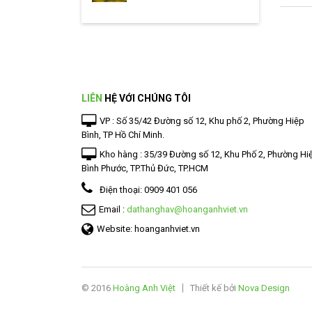
LIÊN
HỆ VỚI CHÚNG TÔI
VP : Số 35/42 Đường số 12, Khu phố 2, Phường Hiệp
Bình, TP Hồ Chí Minh.
Kho hàng : 35/39 Đường số 12, Khu Phố 2, Phường Hi
Bình Phước, TP.Thủ Đức, TP.HCM
Điện thoại:
0909 401 056
Email :
dathanghav@hoanganhviet.vn
Website: hoanganhviet.vn
© 2016
Hoàng Anh Việt
Thiết kế bởi
Nova Design