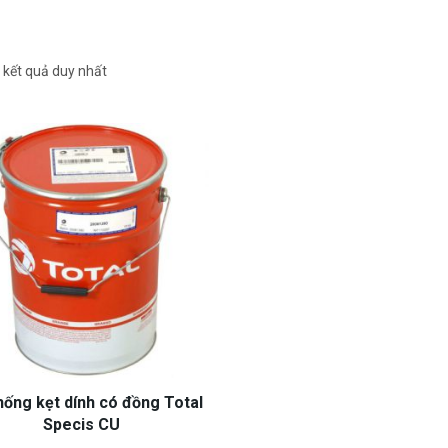
ị kết quả duy nhất
ống kẹt dính có đồng Total
Specis CU