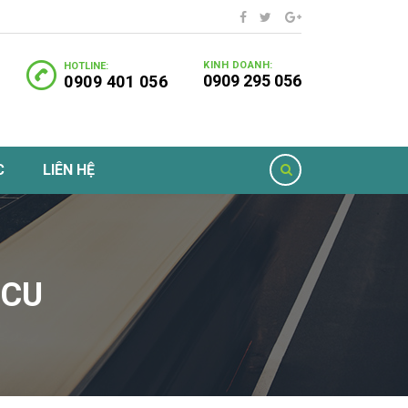
KINH DOANH:
HOTLINE:
0909 295 056
0909 401 056
C
LIÊN HỆ
 CU