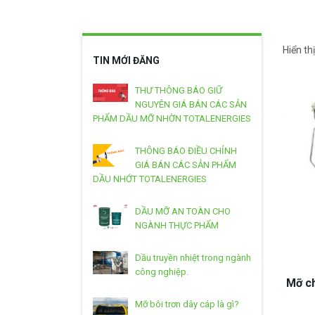
Hiển th
TIN MỚI ĐĂNG
THƯ THÔNG BÁO GIỮ
NGUYÊN GIÁ BÁN CÁC SẢN
PHẨM DẦU MỠ NHỜN TOTALENERGIES
THÔNG BÁO ĐIỀU CHỈNH
GIÁ BÁN CÁC SẢN PHẨM
DẦU NHỚT TOTALENERGIES
DẦU MỠ AN TOÀN CHO
NGÀNH THỰC PHẨM
Dầu truyền nhiệt trong ngành
công nghiệp.
Mỡ ch
Mỡ bôi trơn dây cáp là gì?